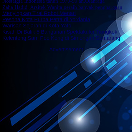
Nostalgia Indonesia tahun 1970-90 an,Olahraga
Zaha Hadid, Arsitek Wanita peraih banyak penghargaan
Menyingkap Tirai Robot Menari
Pesona Kota Purba Petra di Yordania
Warisan Sejarah di Kota Yafo
Kisah Di Balik 5 Bangunan Spektakuler Tiongkok
Kelenteng Sam Poo Kong di Simongan,Semarang
Advertisement