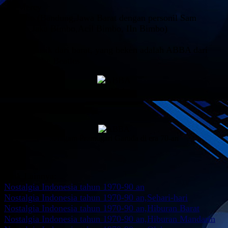
- D'Mercy
- Bimbo (Bandung,Jawa Barat dengan personil Sam
Bimbo,Jaka Bimbo,Acil Bimbo, IIn Bimbo)
Group musik dari barat, yang beken adalah ABBA dari
Swedia, The Beatles
ABBA
Seragam Pramugari Garuda di era 70-an
Link Lainnya:
Nostalgia Indonesia tahun 1970-90 an
Nostalgia Indonesia tahun 1970-90 an,Sehari-hari
Nostalgia Indonesia tahun 1970-90 an,Hiburan Barat
Nostalgia Indonesia tahun 1970-90 an,Hiburan Mandarin