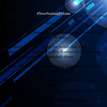
#NewNormal@Home
Kenangan
Era tahun 70-an, mungkin lebih tepat menggunakan ikon :
celana cut-bray.
Koes Plus merajalela. Group ini terdiri dari Toni
Koeswoyo , Yok Koeswoyo, Yon Koeswoyo (Tiga orang
ini bersaudara) dan Mury, penabuh drum.
Di era tahun 70-an, tak ada orang Indonesia yang tidak
tahu kelompok band ini
Ada yang menjuluki "The beatles"nya Indonesia, atau
Beverly brother-nya Indonesia.
Secara gamblang, grup musik yang berjaya di tahun 1970-
an adalah: - Koesplus
- Panbers (Panjaitan Bersaudara, dimotori Benny
Panjaitan.